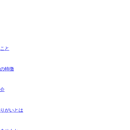
こと
の特徴
介
りがいとは